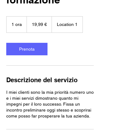
19,99
euro
1 ora
1
19,99 €
Location 1
o
r
Prenota
Descrizione del servizio
I miei clienti sono la mia priorità numero uno
e i miei servizi dimostrano quanto mi
impegni per il loro successo. Fissa un
incontro preliminare oggi stesso e scoprirai
come posso far prosperare la tua azienda.