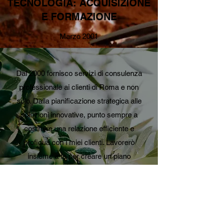
TECNOLOGIA: ACQUISIZIONE
E FORMAZIONE
Marzo 2001
Dal 2000 fornisco servizi di consulenza
professionale ai clienti di Roma e non
solo. Dalla pianificazione strategica alle
soluzioni innovative, punto sempre a
costruire una relazione efficiente e
proficua con i miei clienti. Lavorerò
insieme a te per creare un piano
d'azione specifico per te e la tua attività.
Contattami per saperne di più sul mio
lavoro e su come svolgo le consulenze.